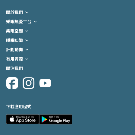
關於我們
背景及計劃目標
樂眠無憂平台
服務流程
下載程式
樂眠空間
聯絡我們
預約樂眠空間
睡眠知識
睡眠科學知識
計劃動向
常見睡眠障礙
最新活動
有用資源
睡眠小貼士
最新資訊
相關連接
關注我們
睡眠迷思
意見反饋
資訊短片
下載應用程式