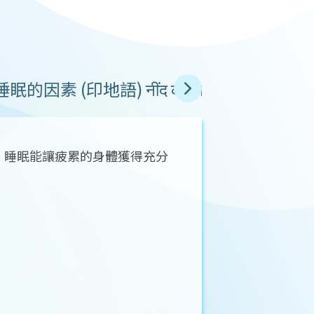
的因素 (印地語) नींद को नियंत्रित करने वाले 
，睡眠能讓疲累的身體獲得充分