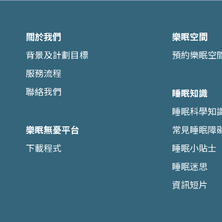
18
當天文台懸掛八號風球或
約安排。
關於我們
樂眠空間
19
本中心保留隨時修改上述
背景及計劃目標
預約樂眠空
20
如有任何爭議，本中心保
服務流程
聯絡我們
睡眠知識
睡眠科學知
樂眠無憂平台
常見睡眠障
下載程式
睡眠小貼士
睡眠迷思
資訊短片