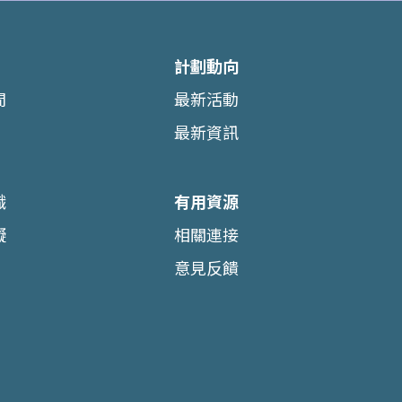
黑色暴雨警告信號時，樂眠空間將會關閉。本中心會聯絡
計劃動向
使用守則之權利。
間
最新活動
留就爭議及與樂眠空間有關的任何問題之最終決定權。
最新資訊
識
有用資源
礙
相關連接
意見反饋