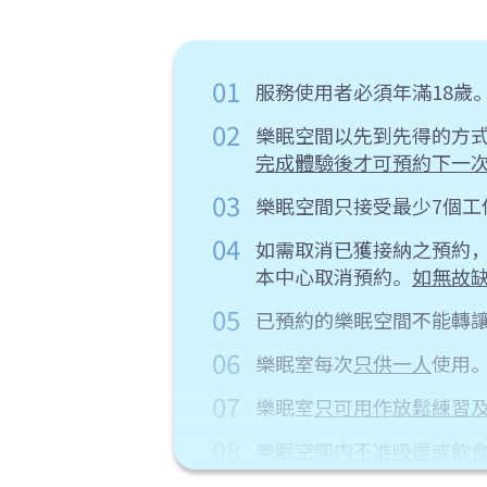
01
服務使用者必須年滿18歲
02
樂眠空間以先到先得的方
完成體驗後才可預約下一
03
樂眠空間只接受最少7個工
04
如需取消已獲接納之預約，請最
本中心取消預約。
如無故缺
05
已預約的樂眠空間不能轉
06
樂眠室每次
只供一人
使用
07
樂眠室
只可用作放鬆練習及
08
樂眠空間内
不准吸煙或飲