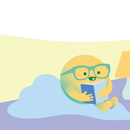
09
服務使用者需保持樂眠空
10
服務使用者應小心及正確
償。
11
服務使用者在使用樂眠空
12
為保障服務使用者的安全
樂眠室確保服務使用者安
13
任何違反上述使用守則的
14
照光體驗只限受邀人士，
15
照光體驗只適合以下人士
等眼疾、沒有因畏光導致
16
放鬆練習只適合以下人士
鬆練習。
17
放鬆練習的睡眠檢查過程