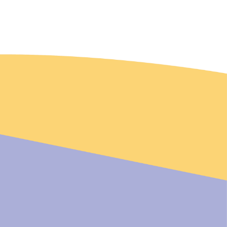
何物件。如有損壞，需照價賠
不負責。
心職員亦有權在緊急情況下進入
如視網膜剝離、白內障、青光眼
驗。
參加者有以上情況，不能參與放
如有任何不適可向職員提出。