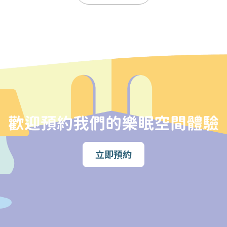
間整齊清潔。
使用樂眠空間內的設施，
不得損壞、弄污、改裝及變更任
間期間，因意外傷亡或個人物品有損壞及遺失，本中心概
，樂眠室設有
安全呼叫器
讓使用者在緊急情況下使用。中
全。
服務使用者，如有必要，會被要求離開樂眠空間。
歡迎預約我們的樂眠空間體驗
不對外開放。
：從無躁狂發作或輕躁狂發作、沒有思覺失調症狀、沒有
立即預約
的偏頭痛或癲癇。如參加者有以上情況，不能參與照光體
：沒有幽閉恐懼症、沒有因畏光導致的偏頭痛或癲癇。如
中會有使用電子儀器以記錄參加者反應的步驟，檢查期間