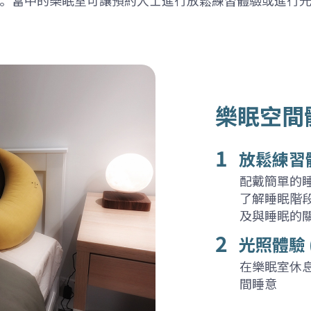
樂眠空間
1
放鬆練習
配戴簡單的
了解睡眠階
及與睡眠的
2
光照體驗 
在樂眠室休
間睡意