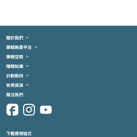
關於我們
背景及計劃目標
樂眠無憂平台
服務流程
下載程式
樂眠空間
聯絡我們
預約樂眠空間
睡眠知識
睡眠科學知識
計劃動向
常見睡眠障礙
最新活動
有用資源
睡眠小貼士
最新資訊
相關連接
關注我們
睡眠迷思
意見反饋
資訊短片
下載應用程式