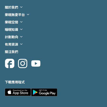
關於我們
背景及計劃目標
樂眠無憂平台
服務流程
下載程式
樂眠空間
聯絡我們
預約樂眠空間
睡眠知識
睡眠科學知識
計劃動向
常見睡眠障礙
最新活動
有用資源
睡眠小貼士
最新資訊
相關連接
關注我們
睡眠迷思
意見反饋
資訊短片
下載應用程式